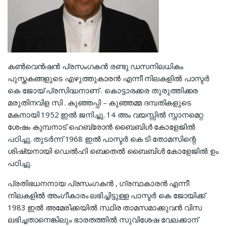
കൺവെൻഷൻ പ്രസംഗകൻ രണ്ടു ഡസനിലധികം
പുസ്തകങ്ങളുടെ എഴുത്തുകാരൻ എന്നീ നിലകളിൽ പാസ്ടർ
കെ ജോയ് പ്രസിദ്ധനാണ് . കൊട്ടാരക്കര തുരുത്തിക്കര
മരുതിനവിള സി . കുഞ്ഞപ്പി – കുഞ്ഞമ്മ ദമ്പതികളുടെ
മകനായി 1952 ഇൽ ജനിച്ചു. 14 അം വയസ്സിൽ സ്നാനമെറ്റ
ശേഷം കുമ്പനാട് ഹെബ്രോൻ ബൈബിൾ കോളേജിൽ
പഠിച്ചു. തുടർന്ന് 1968 ഇൽ പാസ്ടർ കെ ടി തോമസിന്റെ
ശിഷ്യനായി ഡെൽഹി ബെതെൽ ബൈബിൾ കോളേജിൽ ഉം
പഠിച്ചു.
പ്രതിഭധനനായ പ്രസംഗകൻ , ഗ്രന്ഥകാരൻ എന്നീ
നിലകളിൽ അംഗീകാരം ലഭിച്ചിട്ടുള്ള പാസ്ടർ കെ ജോയിക്ക്
1983 ഇൽ അമേരിക്കയിൽ സ്ഥിര താമസമാക്കുവൻ വിസ
ലഭിച്ചതാനെങ്കിലും ഭാരതത്തിൽ സുവിശേഷ വേലക്കാന്