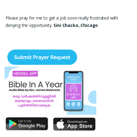
Please pray for me to get a job soon really frustrated with
denying the opportunity.
Sini Chacko, Chicago
Prayer Request – For New Admissions Please remember FCM
Private ITI & TEENA COMPUTERS, Anchal in your prayers. We
humbly pray that God may bless our institution with more
genuine enquiries and admissions, especially for the COPA trade,
and guide the right students and parents to us. May God remove
every obstacle, strengthen our efforts, give us wisdom in
reaching students, and help our institution continue to provide
good education, skills, and career opportunities to many young
people. Please pray that the remaining seats may be filled soon
and that the new academic year may be fruitful, peaceful, and
successful. “Lord, bless the work of our hands and lead the right
students to our institution.” Thank you for remembering us in
your prayers.
Jiji Thomas, Anchal