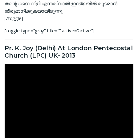
തന്റെ ദൈവവിളി എന്നതിനാൽ ഇന്ത്യയിൽ തുടരാൻ
തീരുമാനിക്കുകയായിരുന്നു.
[/toggle]
[toggle type=”gray” title=”” active=”active”]
Pr. K. Joy (Delhi) At London Pentecostal
Church (LPC) UK- 2013