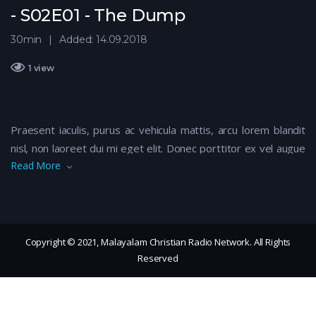
- S02E01 - The Dump
30min
Added: 14.09.2018
1 view
Praesent iaculis, purus ac vehicula mattis, arcu lorem blandit
nisl, non laoreet dui mi eget elit. Donec porttitor ex vel augue
Read More
maximus luctus. Vivamus finibus nibh eu nunc volutpat suscipit.
Nam vulputate libero quis nisi euismod rhoncus. Sed eu
euismod felis. Aenean ullamcorper dapibus odio ac tempor.
Aliquam iaculis, quam vitae imperdiet consectetur, mi ante
semper metus, ac efficitur nisi justo ut eros. Maecenas
Copyright © 2021, Malayalam Christian Radio Network. All Rights
suscipit turpis fermentum elementum scelerisque.
Reserved
Sed leo elit, volutpat quis aliquet eu, elementum eget arcu.
Aenean ligula tellus, malesuada eu ultrices vel, vulputate sit
amet metus. Donec tincidunt sapien ut enim feugiat, sed